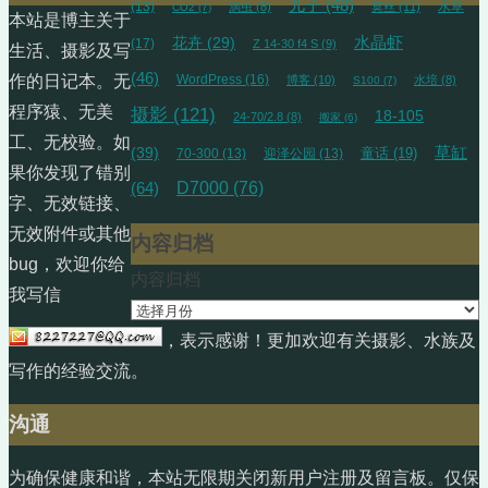
儿子
(48)
(13)
水草
涡虫
(8)
莫丝
(11)
CO2
(7)
本站是博主关于
水晶虾
花卉
(29)
(17)
Z 14-30 f4 S
(9)
生活、摄影及写
(46)
WordPress
(16)
作的日记本。无
博客
(10)
水培
(8)
S100
(7)
程序猿、无美
摄影
(121)
18-105
24-70/2.8
(8)
搬家
(6)
工、无校验。如
草缸
(39)
70-300
(13)
迎泽公园
(13)
童话
(19)
果你发现了错别
(64)
D7000
(76)
字、无效链接、
无效附件或其他
内容归档
bug，欢迎你给
内容归档
我写信
，表示感谢！更加欢迎有关摄影、水族及
写作的经验交流。
沟通
为确保健康和谐，本站无限期关闭新用户注册及留言板。仅保