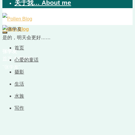
关于我… About me
Pollen Blog
是的，明天会更好……
首页
张学友
首页
文章标签
心爱的童话
"张学友"
摄影
生活
水族
写作