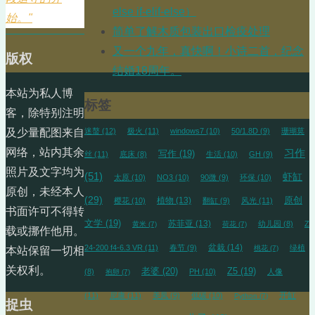
else if-elif-else）
始。"
简单了解木质包装出口检疫处理
又一个九年，真快啊！小诗二首，纪念
版权
结婚18周年。
本站为私人博
标签
客，除特别注明
迷螯
(12)
极火
(11)
windows7
(10)
50/1.8D
(9)
珊瑚莫
及少量配图来自
网络，站内其余
习作
写作
(19)
丝
(11)
底床
(8)
生活
(10)
GH
(9)
照片及文字均为
(51)
虾缸
太原
(10)
NO3
(10)
90微
(9)
环保
(10)
原创，未经本人
(29)
植物
(13)
原创
樱花
(10)
翻缸
(9)
风光
(11)
书面许可不得转
文学
(19)
苏菲亚
(13)
幼儿园
(8)
Z
黄米
(7)
荷花
(7)
载或挪作他用。
盆栽
(14)
24-200 f4-6.3 VR
(11)
春节
(9)
绿植
桃花
(7)
本站保留一切相
关权利。
老婆
(20)
Z5
(19)
(8)
PH
(10)
人像
抱卵
(7)
开缸
(11)
尼康
(11)
美凤
(9)
低碳
(10)
Python
(7)
捉虫