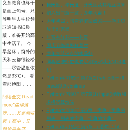
义务教育也终于
摄氏度、华氏度、开氏度及其相互换算
是画上句号。只
初六出门遛一遛，龙年大吉！
等明早去学校领
大年初四，陪着老婆回娘家——游王琼
取通知书纸质
故里刘家堡
版，准备开始高
年宵有红花——冬青
中生活了。 今
国庆节修建虾缸莫丝
早起床，窗外的
龙年春节仅存的水晶虾
天和云都很轻松
同程底滤虾缸也要定期换水以免NO3堆
——尽管温度依
积
然是33℃+。 看
Python学习笔记 第7章(2) while循环和
着那艳阳， …
break以及continue
Python学习笔记 第7章(1) input()函数和
阅读全文 Read
求模运算符%
more
"尘埃落
Python学习笔记 第6章，字典（字典的
定……又是新征
列表、列表的字典、字典的字典）
程！高中，又一
Python学习笔记 第5章，jf语句（if if-
段追寻的开