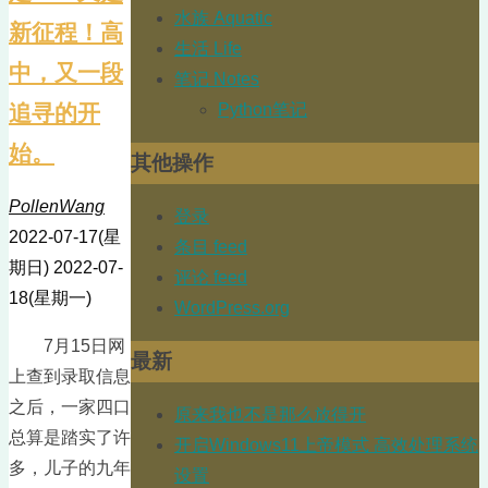
水族 Aquatic
新征程！高
生活 Life
中，又一段
笔记 Notes
Python笔记
追寻的开
始。
其他操作
PollenWang
登录
2022-07-17(星
条目 feed
期日)
2022-07-
评论 feed
18(星期一)
WordPress.org
7月15日网
最新
上查到录取信息
之后，一家四口
原来我也不是那么放得开
总算是踏实了许
开启Windows11上帝模式 高效处理系统
多，儿子的九年
设置