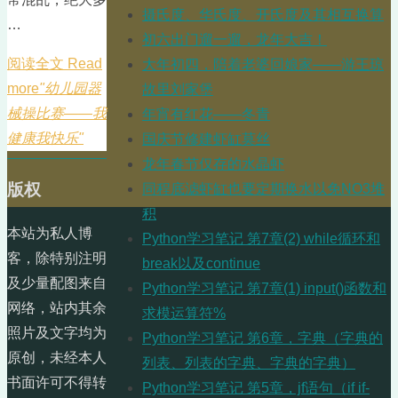
摄氏度、华氏度、开氏度及其相互换算
…
初六出门遛一遛，龙年大吉！
阅读全文 Read
大年初四，陪着老婆回娘家——游王琼
more
"幼儿园器
故里刘家堡
械操比赛——我
年宵有红花——冬青
健康我快乐"
国庆节修建虾缸莫丝
龙年春节仅存的水晶虾
版权
同程底滤虾缸也要定期换水以免NO3堆
积
本站为私人博
Python学习笔记 第7章(2) while循环和
客，除特别注明
break以及continue
及少量配图来自
Python学习笔记 第7章(1) input()函数和
网络，站内其余
求模运算符%
照片及文字均为
Python学习笔记 第6章，字典（字典的
原创，未经本人
列表、列表的字典、字典的字典）
书面许可不得转
Python学习笔记 第5章，jf语句（if if-