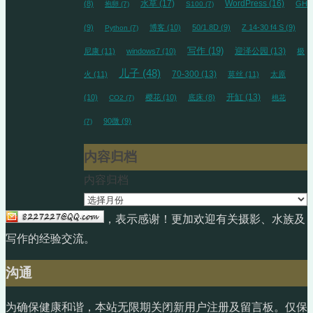
水草
(17)
WordPress
(16)
(8)
GH
抱卵
(7)
S100
(7)
(9)
博客
(10)
50/1.8D
(9)
Z 14-30 f4 S
(9)
Python
(7)
写作
(19)
迎泽公园
(13)
尼康
(11)
windows7
(10)
极
儿子
(48)
70-300
(13)
火
(11)
莫丝
(11)
太原
开缸
(13)
(10)
樱花
(10)
底床
(8)
CO2
(7)
桃花
90微
(9)
(7)
内容归档
内容归档
，表示感谢！更加欢迎有关摄影、水族及
写作的经验交流。
沟通
为确保健康和谐，本站无限期关闭新用户注册及留言板。仅保