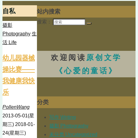
自私
站内搜索
搜索：
摄影
Photography
生
活 Life
欢迎阅读
原创文学
幼儿园器械
操比赛——
《心爱的童话》
我健康我快
乐
分类
PollenWang
2013-05-01(星
写作 Writing
期三)
2018-01-
摄影 Photography
24(星期三)
未分类 Uncategorized