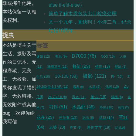
载或挪作他用。
else if-elif-else）
本站保留一切相
简单了解木质包装出口检疫处理
关权利。
又一个九年，真快啊！小诗二首，纪念
结婚18周年。
捉虫
标签
本站是博主关于
生活、摄影及写
D7000
(76)
迷螯
(12)
美凤
(9)
NO3
(10)
人像
作的日记本。无
虾缸
(29)
植物
(13)
(11)
珊瑚莫丝
(11)
翻缸
(9)
程序猿、无美
摄影
(121)
18-105
(39)
生活
(10)
PH
(10)
Z
工、无校验。如
Z5
24-200 f4-6.3 VR
(11)
水培
(8)
低碳
(10)
搬家
(6)
果你发现了错别
字、无效链接、
(19)
童话
(19)
24-70/2.8
(8)
风光
(11)
绿植
(8)
黄
无效附件或其他
习作
(51)
水晶虾
(46)
环保
(10)
米
(7)
荷花
(7)
bug，欢迎你给
草缸
花卉
(29)
苏菲亚
(13)
盆栽
(14)
涡虫
(8)
我写信
(64)
老婆
(20)
原创文学
(19)
春节
(9)
幼儿园