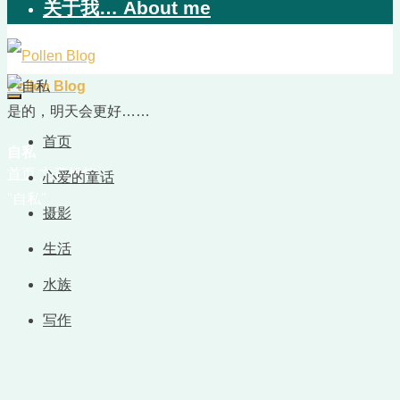
关于我… About me
Pollen Blog
是的，明天会更好……
首页
自私
首页
文章标签
心爱的童话
"自私"
摄影
生活
水族
写作