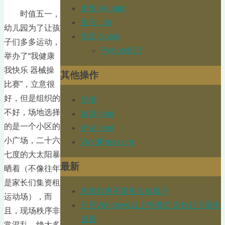
水族 Aquatic
时值五一，
生活 Life
幼儿园为了让孩
笔记 Notes
子们多多运动，
Python笔记
举办了“我健康
我快乐 器械操
其他操作
比赛”，立意很
好，但是组织的
登录
不好，场地选择
条目 feed
的是一个小区的
评论 feed
小广场，二十六
WordPress.org
七度的大太阳暴
最新
晒着（不像往年
是家长们集资租
原来我也不是那么放得开
运动场），而
开启Windows11上帝模式 高效处理系统
且，现场秩序非
设置
常混乱，绝大多