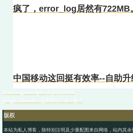
疯了，error_log居然有722MB
中国移动这回挺有效率--自助升
尝试GoogleAnalytics异步跟踪代码
google sidewiki（边栏评注）有一套！
版权
本站为私人博客，除特别注明及少量配图来自网络，站内其余