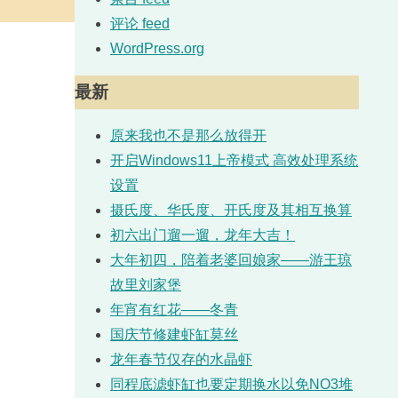
评论 feed
WordPress.org
最新
原来我也不是那么放得开
开启Windows11上帝模式 高效处理系统
设置
摄氏度、华氏度、开氏度及其相互换算
初六出门遛一遛，龙年大吉！
大年初四，陪着老婆回娘家——游王琼
故里刘家堡
年宵有红花——冬青
国庆节修建虾缸莫丝
龙年春节仅存的水晶虾
同程底滤虾缸也要定期换水以免NO3堆