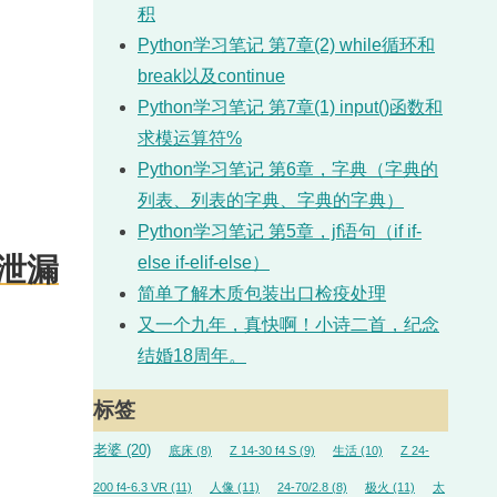
积
Python学习笔记 第7章(2) while循环和
break以及continue
Python学习笔记 第7章(1) input()函数和
求模运算符%
Python学习笔记 第6章，字典（字典的
列表、列表的字典、字典的字典）
Python学习笔记 第5章，jf语句（if if-
径泄漏
else if-elif-else）
简单了解木质包装出口检疫处理
又一个九年，真快啊！小诗二首，纪念
结婚18周年。
标签
老婆
(20)
底床
(8)
Z 14-30 f4 S
(9)
生活
(10)
Z 24-
200 f4-6.3 VR
(11)
人像
(11)
24-70/2.8
(8)
极火
(11)
太