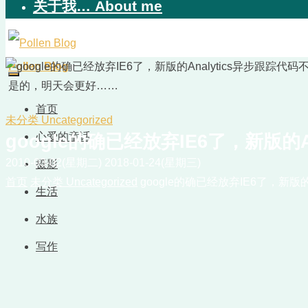
关于我… About me
Pollen Blog
是的，明天会更好……
首页
未分类 Uncategorized
心爱的童话
google的确已经放弃IE6了，新版的A
2010-03-02(星期二)
2018-01-24(星期三)
摄影
首页
未分类 Uncategorized
google的确已经放弃IE6了，新版的
生活
水族
写作