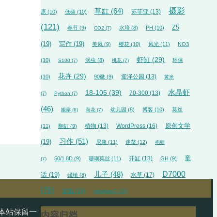
摄影
草缸
(64)
苏菲亚
(13)
原
(10)
低碳
(10)
(121)
Z5
春节
(9)
水培
(8)
PH
(10)
CO2
(7)
(19)
写作
(19)
美凤
(9)
樱花
(10)
风光
(11)
NO3
虾缸
(29)
(10)
涡虫
(8)
环保
S100
(7)
桃花
(7)
花卉
(29)
迎泽公园
(13)
(10)
90微
(9)
黄米
18-105
(39)
水晶虾
70-300
(13)
(7)
Python
(7)
(46)
幼儿园
(8)
博客
(10)
莫丝
搬家
(6)
荷花
(7)
植物
(13)
WordPress
(16)
原创文学
(11)
翻缸
(9)
习作
(51)
(19)
尼康
(11)
迷螯
(12)
抱卵
开缸
(13)
童
50/1.8D
(9)
珊瑚莫丝
(11)
GH
(9)
(7)
D7000
儿子
(48)
话
(19)
水草
(17)
绿植
(8)
(76)
盆栽
(14)
windows7
(10)
本站保留一
内容归档