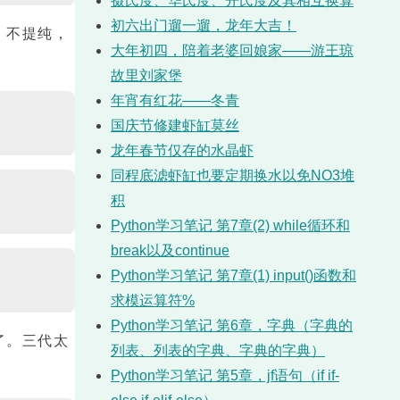
摄氏度、华氏度、开氏度及其相互换算
初六出门遛一遛，龙年大吉！
，不提纯，
大年初四，陪着老婆回娘家——游王琼
故里刘家堡
年宵有红花——冬青
国庆节修建虾缸莫丝
龙年春节仅存的水晶虾
同程底滤虾缸也要定期换水以免NO3堆
积
Python学习笔记 第7章(2) while循环和
break以及continue
Python学习笔记 第7章(1) input()函数和
求模运算符%
Python学习笔记 第6章，字典（字典的
了。三代太
列表、列表的字典、字典的字典）
Python学习笔记 第5章，jf语句（if if-