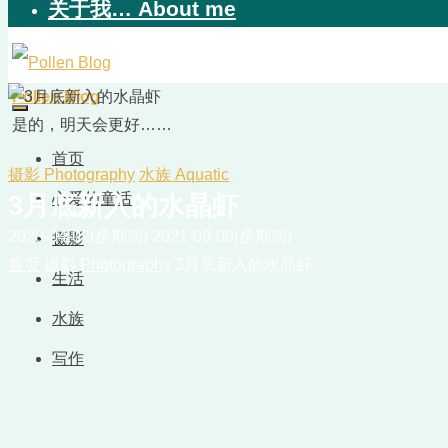
关于我… About me
Pollen Blog
是的，明天会更好……
首页
摄影 Photography
水族 Aquatic
心爱的童话
3月底新入的水晶虾
2020-04-02(星期四)
2021-09-09(星期四)
摄影
首页
摄影 Photography
3月底新入的水晶虾
生活
水族
写作