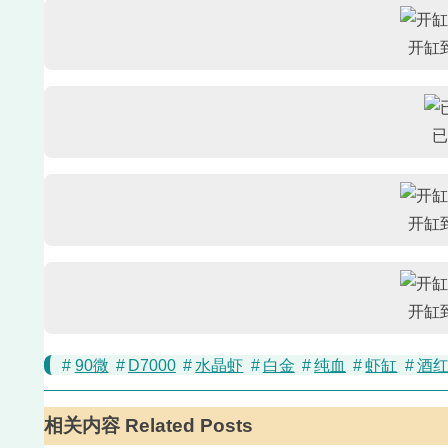
开缸
已
开缸
开缸
#
90微
#
D7000
#
水晶虾
#
白金
#
纯血
#
虾缸
#
酒
相关内容 Related Posts