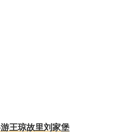
—游王琼故里刘家堡