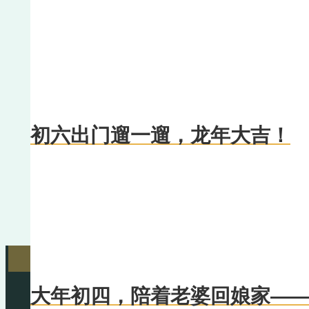
初六出门遛一遛，龙年大吉！
大年初四，陪着老婆回娘家—