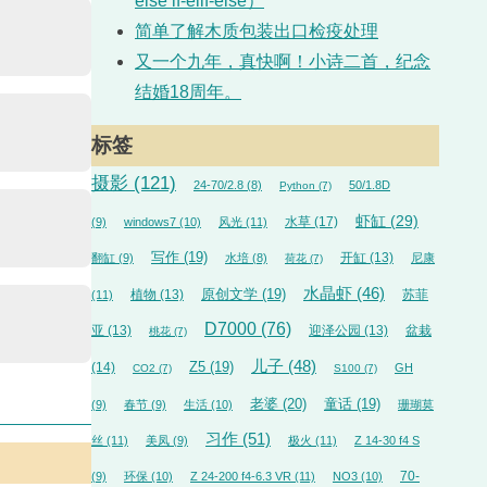
else if-elif-else）
简单了解木质包装出口检疫处理
又一个九年，真快啊！小诗二首，纪念
结婚18周年。
标签
摄影
(121)
24-70/2.8
(8)
50/1.8D
Python
(7)
虾缸
(29)
水草
(17)
(9)
windows7
(10)
风光
(11)
写作
(19)
开缸
(13)
翻缸
(9)
水培
(8)
尼康
荷花
(7)
水晶虾
(46)
植物
(13)
原创文学
(19)
苏菲
(11)
D7000
(76)
亚
(13)
迎泽公园
(13)
盆栽
桃花
(7)
儿子
(48)
(14)
Z5
(19)
GH
CO2
(7)
S100
(7)
老婆
(20)
童话
(19)
(9)
春节
(9)
生活
(10)
珊瑚莫
习作
(51)
丝
(11)
美凤
(9)
极火
(11)
Z 14-30 f4 S
70-
(9)
环保
(10)
Z 24-200 f4-6.3 VR
(11)
NO3
(10)