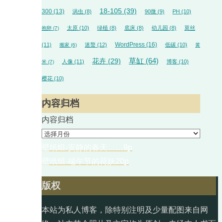
18-105
(39)
300
(13)
涡虫
(8)
90微
(9)
PH
(10)
太原
(10)
绿植
(8)
底床
(8)
幼儿园
(8)
莫丝
抱卵
(7)
WordPress
(16)
(11)
迷螯
(12)
低碳
(10)
搬家
(6)
黄
草缸
(64)
花卉
(29)
人像
(11)
博客
(10)
米
(7)
樱花
(10)
内容归档
内容归档
壁纸组-安静的春天……9p
壁纸组-端午节的荷妖20p
版权
本站为私人博客，除特别注明及少量配图来自网