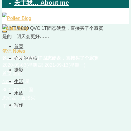
关于我… About me
Pollen Blog
是的，明天会更好……
首页
笔记 Notes
这三星860 QVO 1T固态硬盘，直接买了个寂寞
心爱的童话
2020-09-03(星期四)
2021-09-13(星期一)
摄影
首页
笔记
Notes
生活
这三星
860 QVO 1T固
水族
态硬盘，直接买
写作
了个寂寞