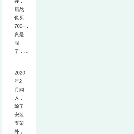
存，
居然
也买
700+，
真是
服
了……
2020
年2
月购
入，
除了
安装
支架
外，