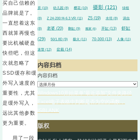
买自己信赖的
摄影
(121)
原
(10)
幼儿园
(8)
樱花
(10)
绿植
品牌就是了。
Z5
(19)
(8)
Z 24-200 f4-6.3 VR
(11)
水培
(8)
涡虫
一直想着这东
虾缸
老婆
(20)
开缸
(13)
(8)
翻缸
(9)
搬家
(6)
西就算再慢也
(29)
70-300
(13)
50/1.8D
(9)
极火
(11)
人像
(11)
要比机械硬盘
盆栽
(14)
迷螯
(12)
快些吧，但这
次就忽略了
内容归档
SSD缓存和缓
内容归档
外写入速度的
重要性，尤其
Windows10开始菜单“最近添加”文件夹路径
Excel电子表格中判断是否为空的函数，
是缓外写入，
ISBLANK
远比其他参数
更为重要。
版权
用了一段