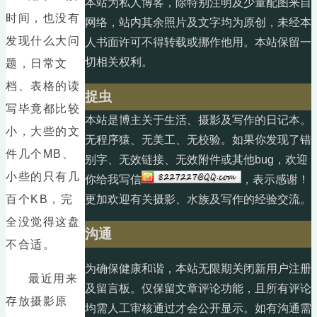
本站为私人博客，除特别注明及少量配图来自
时间，也没有
网络，站内其余照片及文字均为原创，未经本
发现什么大问
人书面许可不得转载或挪作他用。本站保留一
切相关权利。
题，日常文
档、表格的读
捉虫
写毕竟都比较
本站是博主关于生活、摄影及写作的日记本。
小，大些的文
无程序猿、无美工、无校验。如果你发现了错
件几个MB、
别字、无效链接、无效附件或其他bug，欢迎
小些的只有几
你给我写信
，表示感谢！
百个KB，完
更加欢迎有关摄影、水族及写作的经验交流。
全没觉得这盘
沟通
不合适。
为确保健康和谐，本站无限期关闭新用户注册
最近用来
及留言板。仅保留文章评论功能，且所有评论
存放摄影原
均需人工审核通过才会公开显示。如有沟通需