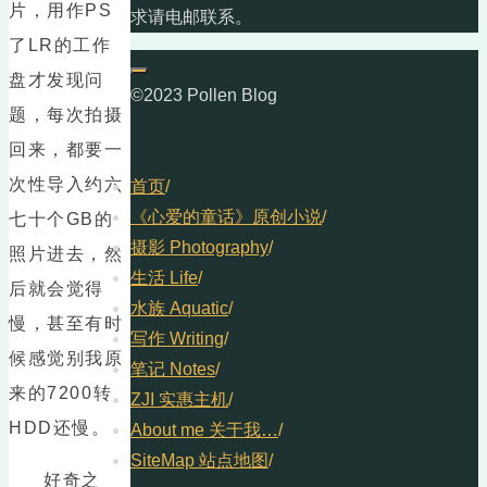
片，用作PS
求请电邮联系。
了LR的工作
盘才发现问
©2023 Pollen Blog
题，每次拍摄
回来，都要一
次性导入约六
首页
/
《心爱的童话》原创小说
/
七十个GB的
摄影 Photography
/
照片进去，然
生活 Life
/
后就会觉得
水族 Aquatic
/
慢，甚至有时
写作 Writing
/
候感觉别我原
笔记 Notes
/
来的7200转
ZJI 实惠主机
/
HDD还慢。
About me 关于我…
/
SiteMap 站点地图
/
好奇之