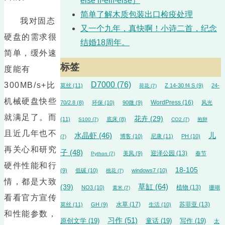
else if-elif-else）
简单了解木质包装出口检疫处理
我对固态
又一个九年，真快啊！小诗二首，纪念
硬盘的需求很
结婚18周年。
简单，缓外速
标签
度能有
D7000
(76)
300MB/s+比
莫丝
(11)
Z 14-30 f4 S
(9)
24-
荷花
(7)
机械硬盘快些
WordPress
(16)
70/2.8
(8)
环保
(10)
90微
(9)
风光
就满足了。而
花卉
(29)
(11)
底床
(8)
S100
(7)
CO2
(7)
抱卵
且近几年也不
水晶虾
(46)
儿
博客
(10)
尼康
(11)
PH
(10)
(7)
再关心和研究
子
(48)
迎泽公园
(13)
美凤
(9)
春节
Python
(7)
硬件性能和行
18-105
(9)
低碳
(10)
windows7
(10)
桃花
(7)
情，都是大致
草缸
(64)
(39)
植物
(13)
NO3
(10)
珊瑚
黄米
(7)
看看官方宣传
水草
(17)
苏菲亚
(13)
莫丝
(11)
GH
(9)
生活
(10)
和性能参数，
习作
(51)
原创文学
(19)
童话
(19)
写作
(19)
太