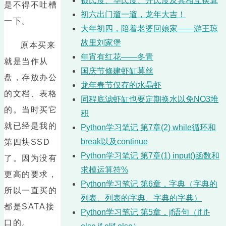
摄氏度、华氏度、开氏度及其相互换算
是不得不吐槽
初六出门遛一遛，龙年大吉！
一下。
大年初四，陪着老婆回娘家——游王琼
故里刘家堡
原本买来
年宵有红花——冬青
就是当作从
国庆节修建虾缸莫丝
盘，存放办公
龙年春节仅存的水晶虾
的文档、表格
同程底滤虾缸也要定期换水以免NO3堆
的。当时买它
积
就已经是我的
Python学习笔记 第7章(2) while循环和
break以及continue
第四块SSD
Python学习笔记 第7章(1) input()函数和
了。因为没有
求模运算符%
更高的要求，
Python学习笔记 第6章，字典（字典的
所以一直买的
列表、列表的字典、字典的字典）
都是SATA接
Python学习笔记 第5章，jf语句（if if-
口的。