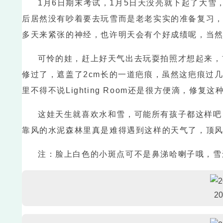
1月6日期末考试，1月5日天没亮就下起了大
后居然没有吵着要去玩雪而是老老实实的准备复习，
多天来紧张的神经，也许明天会有个好成绩呢，当
可怜的娃，赶上好天气出去玩耍拍照才想起来，
修过了，遮盖了2cm长的一道疤痕，虽然这疤痕过
里不得不说Lighting Room还是很方便滴，修
这娃天生就喜欢水和雪，可能所有孩子都这样吧
靠风的水泥森林里真是难得遇到这样的天气了，顶
注：脸上白色的小斑点可不是鼻涕哈喇子哦，雪还
2