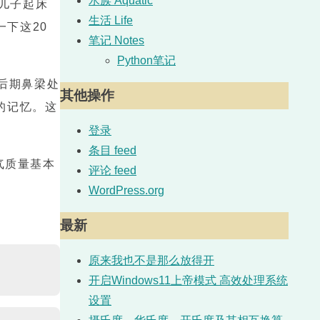
水族 Aquatic
儿子起床
生活 Life
下这20
笔记 Notes
Python笔记
后期鼻梁处
其他操作
的记忆。这
登录
条目 feed
气质量基本
评论 feed
WordPress.org
最新
原来我也不是那么放得开
开启Windows11上帝模式 高效处理系统
设置