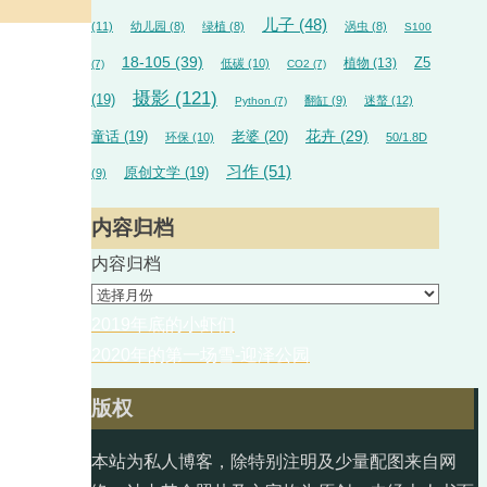
儿子
(48)
(11)
幼儿园
(8)
绿植
(8)
涡虫
(8)
S100
18-105
(39)
植物
(13)
Z5
低碳
(10)
(7)
CO2
(7)
摄影
(121)
(19)
翻缸
(9)
迷螯
(12)
Python
(7)
花卉
(29)
童话
(19)
老婆
(20)
环保
(10)
50/1.8D
习作
(51)
原创文学
(19)
(9)
内容归档
内容归档
2019年底的小虾们
2020年的第一场雪-迎泽公园
版权
本站为私人博客，除特别注明及少量配图来自网