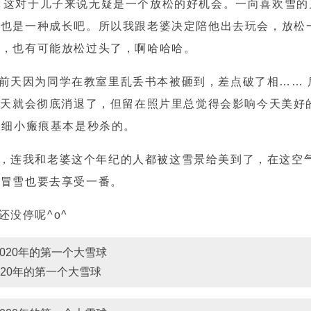
雪，这对于儿子来说无疑是一个放松的好机会。一向喜欢雪的
也是一种成长吧。所以我跟老婆决定陪他出去玩会，放松一
然，也有可能放松过头了，啊哈哈哈。
前天因为同学在教室里乱丢书本被砸到，差点破了相…… 
几天就会彻底消退了，但留在照片里总觉得会影响今天美好
复这种细小瘢痕基本是秒杀的。
，连我和老婆这个年纪的人都被这雪景给美到了，在这空
风冒雪也要去享受一番。
没停呢^o^
020年的第一个大雪球