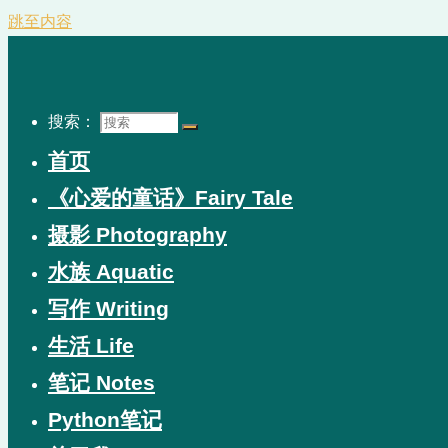
跳至内容
搜索：
首页
《心爱的童话》Fairy Tale
摄影 Photography
水族 Aquatic
写作 Writing
生活 Life
笔记 Notes
Python笔记