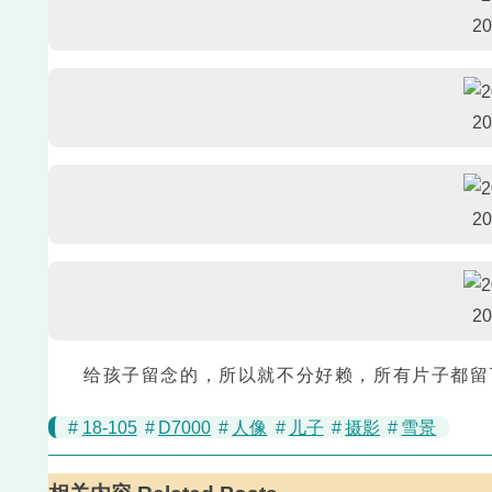
2
2
2
2
给孩子留念的，所以就不分好赖，所有片子都留
#
18-105
#
D7000
#
人像
#
儿子
#
摄影
#
雪景