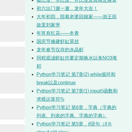
摄氏度、华氏度、开氏度及其相互换算
初六出门遛一遛，龙年大吉！
大年初四，陪着老婆回娘家——游王琼
故里刘家堡
年宵有红花——冬青
国庆节修建虾缸莫丝
龙年春节仅存的水晶虾
同程底滤虾缸也要定期换水以免NO3堆
积
Python学习笔记 第7章(2) while循环和
break以及continue
Python学习笔记 第7章(1) input()函数和
求模运算符%
Python学习笔记 第6章，字典（字典的
列表、列表的字典、字典的字典）
Python学习笔记 第5章，jf语句（if if-