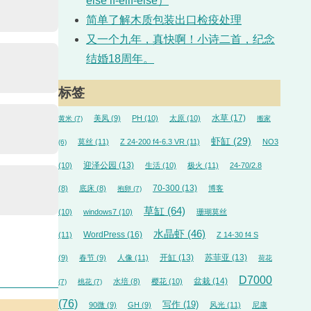
else if-elif-else）
简单了解木质包装出口检疫处理
又一个九年，真快啊！小诗二首，纪念
结婚18周年。
标签
水草
(17)
美凤
(9)
PH
(10)
太原
(10)
黄米
(7)
搬家
虾缸
(29)
莫丝
(11)
Z 24-200 f4-6.3 VR
(11)
NO3
(6)
迎泽公园
(13)
(10)
生活
(10)
极火
(11)
24-70/2.8
70-300
(13)
(8)
底床
(8)
博客
抱卵
(7)
草缸
(64)
(10)
windows7
(10)
珊瑚莫丝
水晶虾
(46)
WordPress
(16)
(11)
Z 14-30 f4 S
开缸
(13)
苏菲亚
(13)
(9)
春节
(9)
人像
(11)
荷花
D7000
盆栽
(14)
水培
(8)
樱花
(10)
(7)
桃花
(7)
(76)
写作
(19)
90微
(9)
GH
(9)
风光
(11)
尼康