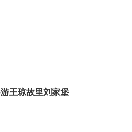
—游王琼故里刘家堡