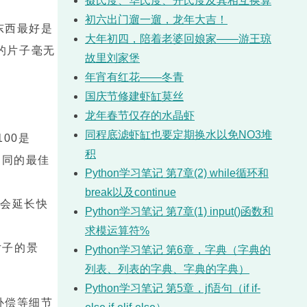
摄氏度、华氏度、开氏度及其相互换算
初六出门遛一遛，龙年大吉！
东西最好是
大年初四，陪着老婆回娘家——游王琼
的片子毫无
故里刘家堡
年宵有红花——冬青
国庆节修建虾缸莫丝
龙年春节仅存的水晶虾
同程底滤虾缸也要定期换水以免NO3堆
00是
积
不同的最佳
Python学习笔记 第7章(2) while循环和
break以及continue
会延长快
Python学习笔记 第7章(1) input()函数和
求模运算符%
片子的景
Python学习笔记 第6章，字典（字典的
列表、列表的字典、字典的字典）
Python学习笔记 第5章，jf语句（if if-
补偿等细节