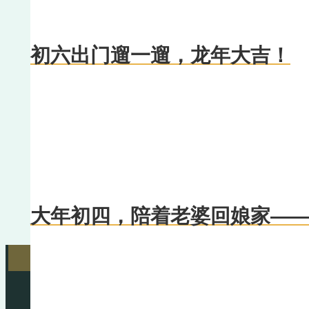
初六出门遛一遛，龙年大吉！
大年初四，陪着老婆回娘家—