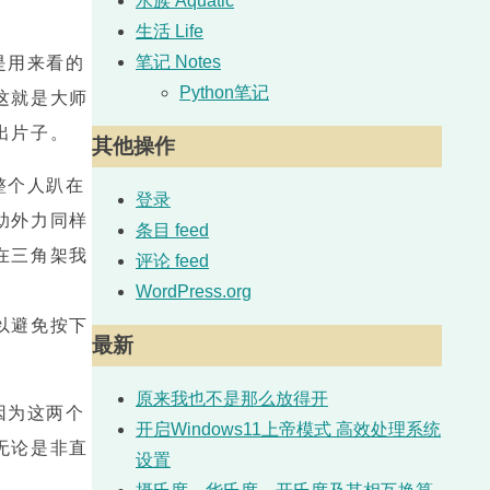
水族 Aquatic
生活 Life
笔记 Notes
是用来看的
Python笔记
这就是大师
出片子。
其他操作
整个人趴在
登录
助外力同样
条目 feed
在三角架我
评论 feed
WordPress.org
以避免按下
最新
原来我也不是那么放得开
因为这两个
开启Windows11上帝模式 高效处理系统
无论是非直
设置