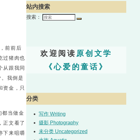
站内搜索
搜索：
，前前后
欢迎阅读
原创文学
吃过猪肉也
《心爱的童话》
个从跟我同
^。我倒是
和资金，只
分类
句都当做金
写作 Writing
摄影 Photography
，正文看了
未分类 Uncategorized
停下来咀嚼