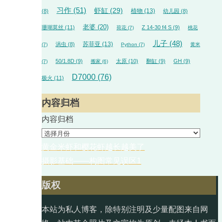
习作
(51)
虾缸
(29)
植物
(13)
(8)
幼儿园
(8)
老婆
(20)
珊瑚莫丝
(11)
Z 14-30 f4 S
(9)
荷花
(7)
桃花
儿子
(48)
苏菲亚
(13)
涡虫
(8)
(7)
Python
(7)
黄米
50/1.8D
(9)
太原
(10)
翻缸
(9)
GH
(9)
(7)
搬家
(6)
D7000
(76)
极火
(11)
内容归档
内容归档
黄金米虾和樱花虾越长越美了
摄影基础——构图常见误区1
版权
本站为私人博客，除特别注明及少量配图来自网