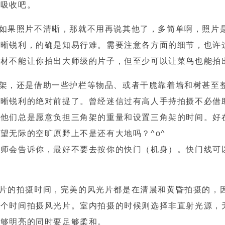
慢吸收吧。
果照片不清晰，那就不用再说其他了，多简单啊，照片
清晰锐利，的确是知易行难。需要注意各方面的细节，也许
器材不能让你拍出大师级的片子，但至少可以让菜鸟也能拍
，还是借助一些护栏等物品、或者干脆靠着墙和树甚至
清晰锐利的绝对前提了。曾经迷信过有高人手持拍摄不必借
。他们总是愿意负担三角架的重量和设置三角架的时间。好
望无际的空旷原野上不是还有大地吗？^o^
会告诉你，最好不要去按你的快门（机身）。快门线可
的拍摄时间，完美的风光片都是在清晨和黄昏拍摄的，
两个时间拍摄风光片。室内拍摄的时候则选择非直射光源，
足够明亮的同时要足够柔和。