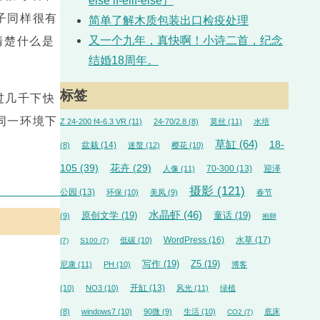
else if-elif-else）
子同样很有
简单了解木质包装出口检疫处理
又一个九年，真快啊！小诗二首，纪念
清楚什么是
结婚18周年。
标签
过几千下快
同一环境下
Z 24-200 f4-6.3 VR
(11)
24-70/2.8
(8)
莫丝
(11)
水培
草缸
(64)
18-
盆栽
(14)
(8)
迷螯
(12)
樱花
(10)
105
(39)
花卉
(29)
70-300
(13)
迎泽
人像
(11)
摄影
(121)
公园
(13)
环保
(10)
美凤
(9)
春节
水晶虾
(46)
原创文学
(19)
童话
(19)
(9)
抱卵
WordPress
(16)
水草
(17)
低碳
(10)
(7)
S100
(7)
写作
(19)
Z5
(19)
尼康
(11)
PH
(10)
博客
开缸
(13)
(10)
NO3
(10)
风光
(11)
绿植
(8)
windows7
(10)
90微
(9)
生活
(10)
底床
CO2
(7)