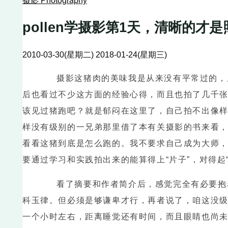
摄影 Photography
pollen学摄影第1天，清晰的才
2010-03-30(星期二)
2018-01-24(星期三)
摄影这猪肉的美味我是从来没有平常过的，原
后也看过不少这方面的经验心得，而且也拍了几千
该见过猪跑吧？就是郁闷在这里了，自己拍不出像
样没有级别的一兄弟那里借了本有关摄影的书来看，
看看这猪到底是怎么跑的。我不要求自己成为大师
要通过学习和实践拍出来的能算得上“片子”，对得起
看了摘要和作者简介后，感觉完全有必要抱着
科玉律。但必须是够谦卑才行，再者说了，咱这没
一个小时左右，距离睡觉还有时间，而且眼睛也尚