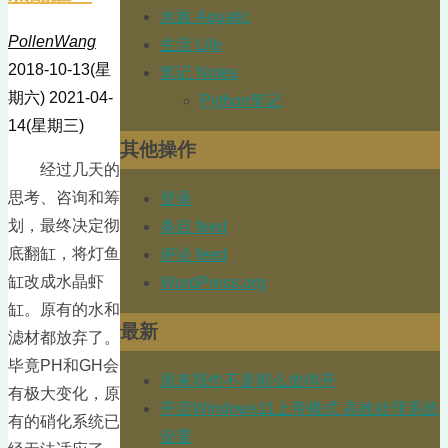
水族 Aquatic
PollenWang
生活 Life
2018-10-13(星
笔记 Notes
期六)
2021-04-
Python笔记
14(星期三)
其他操作
经过几天的
思考、咨询和筹
登录
划，最终决定彻
条目 feed
底翻缸，将灯鱼
评论 feed
缸改成水晶虾
WordPress.org
缸。原有的水和
最新
滤材都放弃了。
毕竟PH和GH会
原来我也不是那么放得开
有极大变化，原
开启Windows11上帝模式 高效处理系统
有的硝化系统已
设置