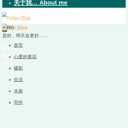
关于我… About me
Pollen Blog
是的，明天会更好……
首页
RO
首页
文章标签
心爱的童话
"RO"
摄影
生活
水族
写作