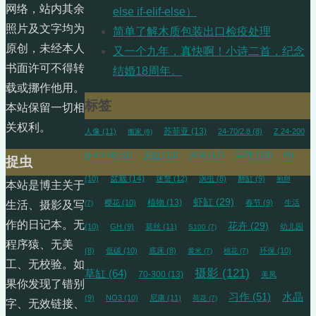
网络，站内其余
else if-elif-else）
照片及文字均为
简单了解木质包装出口检疫处理
原创，未经本人
又一个九年，真快啊！小诗二首，纪念
书面许可不得转
结婚18周年。
载或挪作他用。
标签
本站保留一切相
关权利。
苏菲亚
(13)
人像
(11)
24-70/2.8
(8)
Z 24-200
搬家
(6)
开缸
(13)
水草
(17)
写作
(19)
f4-6.3 VR
(11)
PH
捉虫
盆栽
(14)
(10)
迷螯
(12)
涡虫
(8)
翻缸
(9)
抱卵
本站是博主关于
虾缸
(29)
植物
(13)
樱花
(10)
春节
(9)
生活
(7)
生活、摄影及写
作的日记本。无
花卉
(29)
(10)
GH
(9)
莫丝
(11)
幼儿园
S100
(7)
程序猿、无美
(8)
低碳
(10)
底床
(8)
环保
(10)
黄米
(7)
桃花
(7)
工、无校验。如
摄影
(121)
草缸
(64)
70-300
(13)
美凤
果你发现了错别
习作
(51)
水晶
(9)
NO3
(10)
尼康
(11)
荷花
(7)
字、无效链接、