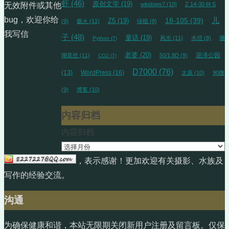
虾
(46)
原创文学
(19)
windows7
(10)
Z 14-30 f4 S
无效附件或其他
bug，欢迎你给
18-105
(39)
儿
Z5
(19)
(9)
极火
(11)
绿植
(8)
我写信
子
(48)
童话
(19)
风光
(11)
水培
(8)
珊
Python
(7)
老婆
(20)
迎泽公园
瑚莫丝
(11)
50/1.8D
(9)
CO2
(7)
D7000
(76)
(13)
WordPress
(16)
太原
(10)
90微
(9)
博客
(10)
内容归档
内容归档
，表示感谢！更加欢迎有关摄影、水族及
写作的经验交流。
沟通
为确保健康和谐，本站无限期关闭新用户注册及留言板。仅保