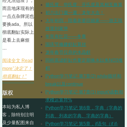
经无法适应了，
摄氏度、华氏度、开氏度及其相互换算
而且地床现有的
初六出门遛一遛，龙年大吉！
一点点杂牌泥也
大年初四，陪着老婆回娘家——游王琼
要换ada。所以
故里刘家堡
彻底翻缸实际上
年宵有红花——冬青
是看上去麻烦
国庆节修建虾缸莫丝
…
龙年春节仅存的水晶虾
同程底滤虾缸也要定期换水以免NO3堆
阅读全文 Read
积
more
"决定了！
Python学习笔记 第7章(2) while循环和
彻底翻缸！"
break以及continue
Python学习笔记 第7章(1) input()函数和
版权
求模运算符%
本站为私人博
Python学习笔记 第6章，字典（字典的
客，除特别注明
列表、列表的字典、字典的字典）
及少量配图来自
Python学习笔记 第5章，jf语句（if if-