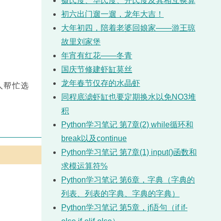
摄氏度、华氏度、开氏度及其相互换算
初六出门遛一遛，龙年大吉！
大年初四，陪着老婆回娘家——游王琼
故里刘家堡
年宵有红花——冬青
国庆节修建虾缸莫丝
龙年春节仅存的水晶虾
人帮忙选
同程底滤虾缸也要定期换水以免NO3堆
积
Python学习笔记 第7章(2) while循环和
break以及continue
Python学习笔记 第7章(1) input()函数和
求模运算符%
Python学习笔记 第6章，字典（字典的
列表、列表的字典、字典的字典）
Python学习笔记 第5章，jf语句（if if-