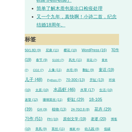
else if-elif-else）
简单了解木质包装出口检疫处理
又一个九年，真快啊！小诗二首，纪念
结婚18周年。
标签
WordPress
(16)
写作
50/1.8D
(9)
尼康
(11)
樱花
(10)
(19)
春节
(9)
风光
(11)
S100
(7)
荷花
(7)
黄米
童话
(19)
人像
(11)
水培
(8)
翻缸
(9)
(7)
CO2
(7)
儿子
(48)
70-300
(13)
开缸
(13)
环保
Python
(7)
水晶虾
(46)
水草
(17)
(10)
太原
(10)
生活
(10)
18-105
虾缸
(29)
迷螯
(12)
珊瑚莫丝
(11)
(39)
花卉
(29)
植物
(13)
GH
(9)
24-70/2.8
(8)
习作
(51)
原创文学
(19)
老婆
(20)
PH
(10)
博客
(10)
美凤
(9)
莫丝
(11)
幼儿园
(8)
低碳
搬家
(6)