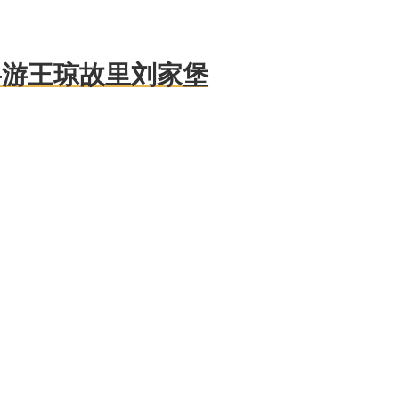
—游王琼故里刘家堡