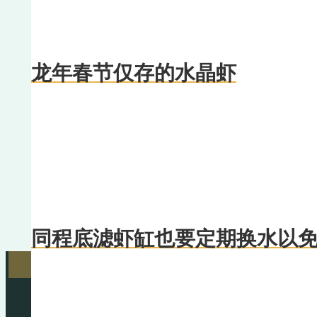
龙年春节仅存的水晶虾
同程底滤虾缸也要定期换水以免