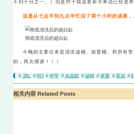
不到十分之一。）但是对于我这老新手来说已经是
这是从七点半到九点半忙活了两个小时的成果，
彻底清洗后的超白缸
今晚的主要任务是清洗滤桶、前置桶、和所有管
的，再次感谢！！！
#
JBL
#
RO
#
伊罕
#
水晶虾
#
滤材
#
老婆
#
莫丝
#
相关内容 Related Posts