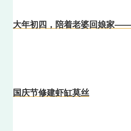
大年初四，陪着老婆回娘家—
国庆节修建虾缸莫丝