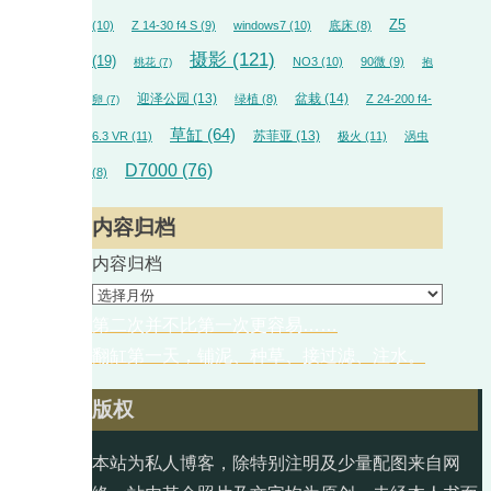
Z5
(10)
Z 14-30 f4 S
(9)
windows7
(10)
底床
(8)
摄影
(121)
(19)
NO3
(10)
90微
(9)
桃花
(7)
抱
迎泽公园
(13)
盆栽
(14)
绿植
(8)
Z 24-200 f4-
卵
(7)
草缸
(64)
苏菲亚
(13)
6.3 VR
(11)
极火
(11)
涡虫
D7000
(76)
(8)
内容归档
内容归档
第二次并不比第一次更容易……
翻缸第一天，铺泥、种草、接过滤、注水。
版权
本站为私人博客，除特别注明及少量配图来自网