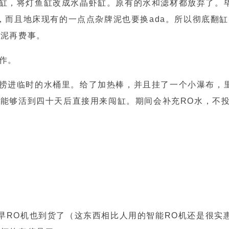
缸，将灯鱼缸改成水晶虾缸。原有的水和滤材都放弃了。毕
，而且地床现有的一点点杂牌泥也要换ada。所以彻底翻
和泥再费事。
作。
捞进临时的水桶里。给了加热棒，并且挂了一个小瀑布，
能够活到四十天后直接用来闯缸。期间会补充RO水，不
今早RO机也到货了（这东西相比人用的智能RO机还是很实