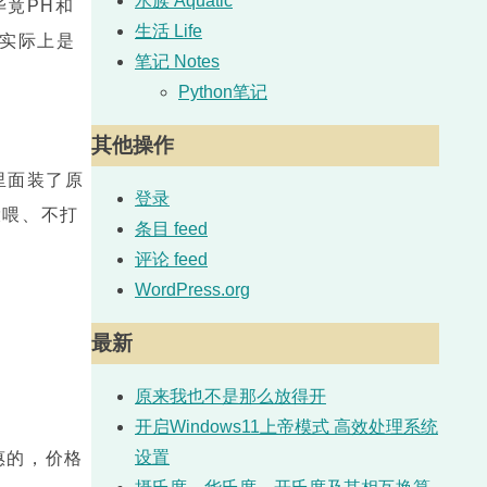
水族 Aquatic
竟PH和
生活 Life
缸实际上是
笔记 Notes
Python笔记
其他操作
里面装了原
登录
投喂、不打
条目 feed
评论 feed
WordPress.org
最新
原来我也不是那么放得开
开启Windows11上帝模式 高效处理系统
设置
惠的，价格