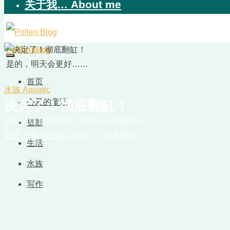
关于我… About me
Pollen Blog
是的，明天会更好……
首页
水族 Aquatic
心爱的童话
决定了！彻底翻缸！
2018-10-13(星期六)
2021-04-14(星期三)
摄影
首页
水族 Aquatic
决定了！彻底翻缸！
生活
水族
写作