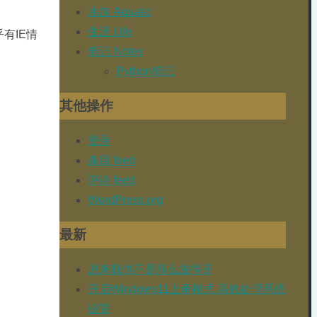
水族 Aquatic
生活 Life
有IE情
笔记 Notes
Python笔记
其他操作
登录
条目 feed
评论 feed
WordPress.org
最新
原来我也不是那么放得开
开启Windows11上帝模式 高效处理系统
设置