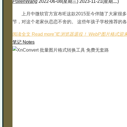
PollenWang
2022-06-08(星期三)
2023-11-21(星期二)
上月中微软官方宣布IE这款2015至今伴随了大家很多
节，对这个老家伙恋恋不舍的。 这些年孩子学校推荐的各
阅读全文 Read more
"IE浏览器退役！ WebP图片格式迎
笔记 Notes