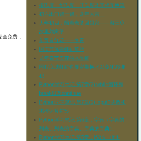
摄氏度、华氏度、开氏度及其相互换算
初六出门遛一遛，龙年大吉！
大年初四，陪着老婆回娘家——游王琼
故里刘家堡
完全免费，
年宵有红花——冬青
国庆节修建虾缸莫丝
龙年春节仅存的水晶虾
同程底滤虾缸也要定期换水以免NO3堆
积
Python学习笔记 第7章(2) while循环和
break以及continue
Python学习笔记 第7章(1) input()函数和
求模运算符%
Python学习笔记 第6章，字典（字典的
列表、列表的字典、字典的字典）
Python学习笔记 第5章，jf语句（if if-