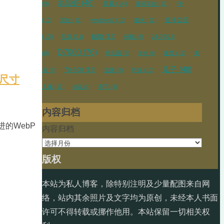
水晶虾
(46)
盆栽
(14)
(9)
珊瑚莫丝
(11)
PH
迎泽公园
(10)
莫丝
(11)
windows7
(10)
极火
(11)
(13)
植物
(13)
尼康
(11)
绿植
(8)
24-70/2.8
D7000
(76)
(8)
幼儿园
(8)
迷螯
(12)
美
黄米
(7)
儿子
(48)
70-300
(13)
凤
(9)
底床
(8)
环保
(10)
片尺寸
人像
(11)
春节
(9)
桃花
(7)
内容归档
的WebP
内容归档
版权
本站为私人博客，除特别注明及少量配图来自网
络，站内其余照片及文字均为原创，未经本人书面
许可不得转载或挪作他用。本站保留一切相关权