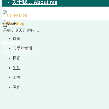
关于我… About me
Pollen Blog
是的，明天会更好……
首页
WebP
心爱的童话
首页
文章标签 "WebP"
摄影
生活
水族
写作