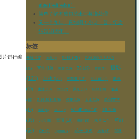
else if-elif-else）
简单了解木质包装出口检疫处理
又一个九年，真快啊！小诗二首，纪念
结婚18周年。
标签
p图片进行编
虾缸
(29)
开缸
(13)
Z 24-200 f4-6.3 VR
抱卵
(7)
摄影
写作
(19)
Z5
(19)
(11)
博客
(10)
荷花
(7)
(121)
习作
(51)
苏菲亚
(13)
老婆
50/1.8D
(9)
(20)
生活
(10)
风光
(11)
NO3
(10)
低碳
CO2
(7)
原创文学
(10)
Z 14-30 f4 S
(9)
樱花
(10)
太原
(10)
18-105
(19)
WordPress
(16)
搬家
(6)
S100
(7)
草缸
(39)
童话
(19)
水草
(17)
水培
(8)
翻缸
(9)
(64)
花卉
(29)
GH
(9)
涡虫
(8)
90微
Python
(7)