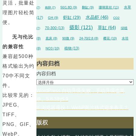
灵活，批量处
水草
50/1.8D
(9)
翻缸
(9)
珊瑚莫丝
(11)
(7)
抱卵
(7)
理图片轻松简
水晶虾
(46)
虾缸
(29)
(17)
GH
(9)
CO2
便。
摄影
(121)
草缸
(64)
70-300
(13)
绿植
(7)
无与伦比
(8)
底床
(8)
90微
(9)
24-70/2.8
(8)
樱花
(10)
水培
的兼容性
植物
(13)
(8)
NO3
(10)
兼容超500种
内容归档
格式输出为约
内容归档
70中不同文
件。
WordPress 自动升级失败，手动升级也简
比较常见的：
单。5.8.3到5.9
JPEG、
IE浏览器退役！ WebP图片格式迎来春天？
TIFF、
版权
PNG、GIF、
WebP、