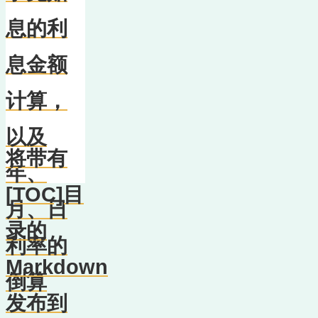
息的利
息金额
计算，
以及
将带有
年、
[TOC]目
月、日
录的
利率的
Markdown
倒算
发布到