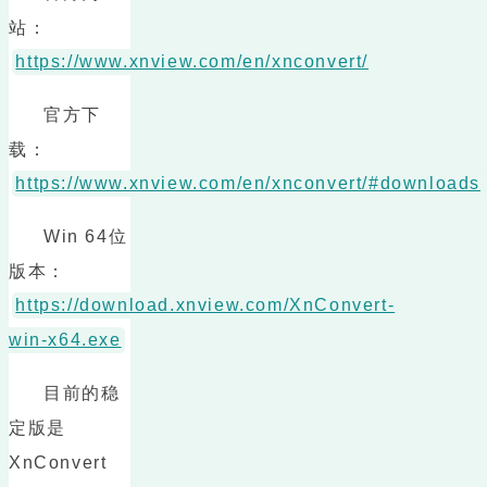
站：
https://www.xnview.com/en/xnconvert/
官方下
载：
https://www.xnview.com/en/xnconvert/#downloads
Win 64位
版本：
https://download.xnview.com/XnConvert-
win-x64.exe
目前的稳
定版是
XnConvert