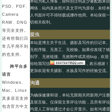
本站为私人博客，除特别注明及少量配图来自
PSD、PDF、
网络，站内其余照片及文字均为原创，未经本
Camera
人书面许可不得转载或挪作他用。本站保留一
切相关权利。
RAW、DNG
等完全支持。
捉虫
还有些我们日
本站是博主关于生活、摄影及写作的日记本。
常几乎用不到
无程序猿、无美工、无校验。如果你发现了错
的也支持。
别字、无效链接、无效附件或其他bug，欢迎
你给我写信
，表示感谢！
跨平台多
更加欢迎有关摄影、水族及写作的经验交流。
语言
Windows、
沟通
Mac、Linux
为确保健康和谐，本站无限期关闭新用户注册
其多语言支持
及留言板。仅保留文章评论功能，且所有评论
包含官方中文
均需人工审核通过才会公开显示。如有沟通需