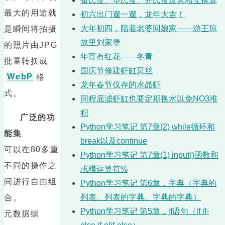
摄氏度、华氏度、开氏度及其相互换算
最大的用途就
初六出门遛一遛，龙年大吉！
大年初四，陪着老婆回娘家——游王琼
是瞬间将拍摄
故里刘家堡
的照片由JPG
年宵有红花——冬青
批量转换成
国庆节修建虾缸莫丝
WebP
格
龙年春节仅存的水晶虾
式。
同程底滤虾缸也要定期换水以免NO3堆
积
广泛的功
Python学习笔记 第7章(2) while循环和
能集
break以及continue
可以在80多重
Python学习笔记 第7章(1) input()函数和
不同的操作之
求模运算符%
间进行自由组
Python学习笔记 第6章，字典（字典的
列表、列表的字典、字典的字典）
合。
Python学习笔记 第5章，jf语句（if if-
元数据编