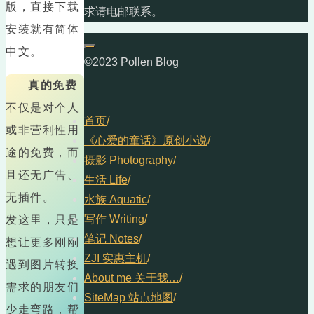
版，直接下载
求请电邮联系。
安装就有简体
中文。
©2023 Pollen Blog
真的免费
不仅是对个人
首页
/
或非营利性用
《心爱的童话》原创小说
/
途的免费，而
摄影 Photography
/
且还无广告、
生活 Life
/
无插件。
水族 Aquatic
/
写作 Writing
/
发这里，只是
笔记 Notes
/
想让更多刚刚
ZJI 实惠主机
/
遇到图片转换
About me 关于我…
/
需求的朋友们
SiteMap 站点地图
/
少走弯路，帮