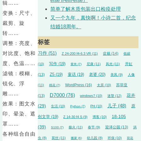
else if-elif-else）
辑……
简单了解木质包装出口检疫处理
变换：尺寸、
又一个九年，真快啊！小诗二首，纪念
裁剪、旋
结婚18周年。
转……
标签
调整：亮度、
对比度、饱和
习作
(51)
盆栽
(14)
Z 24-200 f4-6.3 VR
(11)
低碳
度、色温……
写作
(19)
开缸
(10)
尼康
(11)
风光
(11)
黄米
(7)
滤镜：模糊、
(13)
Z5
(19)
童话
(19)
老婆
(20)
美凤
(9)
人像
锐化、浮
WordPress
(16)
苏菲亚
(11)
太原
(10)
桃花
(7)
雕……
D7000
(76)
花卉
(13)
windows7
(10)
迷螯
(12)
效果：图文水
儿子
(48)
(29)
原
生活
(10)
PH
(10)
Python
(7)
印、晕染、遮
18-105
创文学
(19)
Z 14-30 f4 S
(9)
博客
(10)
罩……
(39)
迎泽公园
(13)
极火
(11)
春节
(9)
涡
S100
(7)
各种组合自由
虫
(8)
莫丝
(11)
幼儿园
(8)
环保
(10)
搬家
(6)
荷花