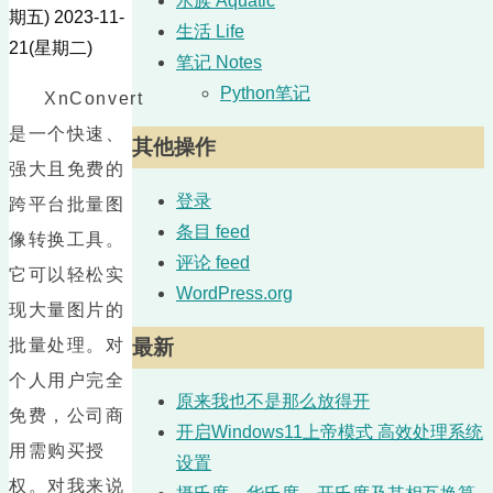
水族 Aquatic
期五)
2023-11-
生活 Life
21(星期二)
笔记 Notes
Python笔记
XnConvert
是一个快速、
其他操作
强大且免费的
登录
跨平台批量图
条目 feed
像转换工具。
评论 feed
它可以轻松实
WordPress.org
现大量图片的
批量处理。对
最新
个人用户完全
原来我也不是那么放得开
免费，公司商
开启Windows11上帝模式 高效处理系统
用需购买授
设置
权。对我来说