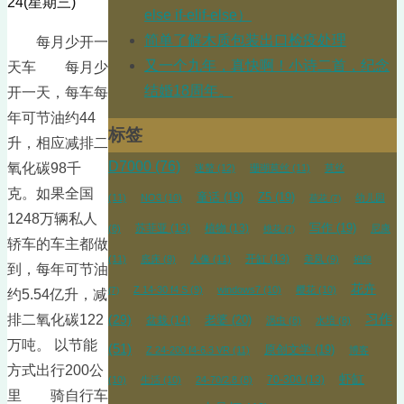
24(星期三)
else if-elif-else）
简单了解木质包装出口检疫处理
每月少开一
又一个九年，真快啊！小诗二首，纪念
天车 每月少
结婚18周年。
开一天，每车每
年可节油约44
标签
升，相应减排二
D7000
(76)
氧化碳98千
迷螯
(12)
珊瑚莫丝
(11)
莫丝
克。如果全国
童话
(19)
Z5
(19)
(11)
NO3
(10)
幼儿园
荷花
(7)
1248万辆私人
苏菲亚
(13)
植物
(13)
写作
(19)
(8)
尼康
桃花
(7)
轿车的车主都做
开缸
(13)
(11)
底床
(8)
人像
(11)
美凤
(9)
抱卵
到，每年可节油
花卉
Z 14-30 f4 S
(9)
windows7
(10)
樱花
(10)
(7)
约5.54亿升，减
排二氧化碳122
习作
(29)
盆栽
(14)
老婆
(20)
涡虫
(8)
水培
(8)
万吨。 以节能
(51)
原创文学
(19)
Z 24-200 f4-6.3 VR
(11)
博客
方式出行200公
虾缸
70-300
(13)
(10)
生活
(10)
24-70/2.8
(8)
里 骑自行车