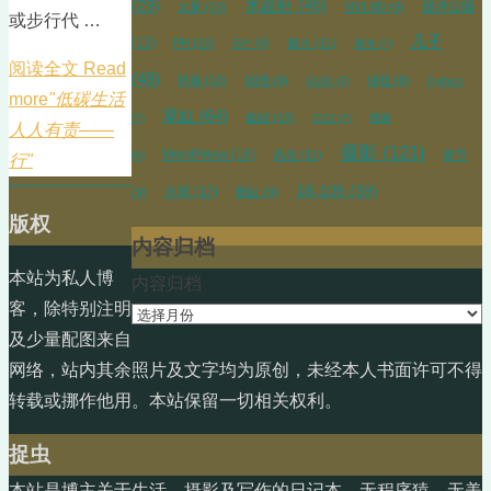
水晶虾
(46)
(29)
迎泽公园
太原
(10)
50/1.8D
(9)
或步行代 …
儿子
(13)
PH
(10)
GH
(9)
极火
(11)
黄米
(7)
阅读全文 Read
(48)
环保
(10)
90微
(9)
绿植
(8)
S100
(7)
Python
more
"低碳生活
草缸
(64)
低碳
(10)
(7)
CO2
(7)
搬家
人人有责——
摄影
(121)
WordPress
(16)
风光
(11)
春节
(6)
行"
18-105
(39)
水草
(17)
(9)
翻缸
(9)
版权
内容归档
本站为私人博
内容归档
客，除特别注明
及少量配图来自
网络，站内其余照片及文字均为原创，未经本人书面许可不得
转载或挪作他用。本站保留一切相关权利。
捉虫
本站是博主关于生活、摄影及写作的日记本。无程序猿、无美