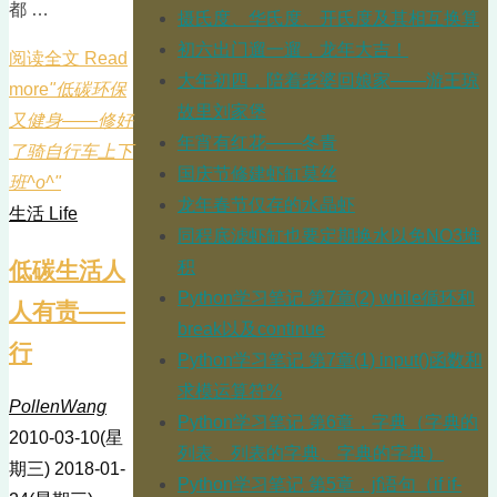
都 …
摄氏度、华氏度、开氏度及其相互换算
初六出门遛一遛，龙年大吉！
阅读全文 Read
大年初四，陪着老婆回娘家——游王琼
more
"低碳环保
故里刘家堡
又健身——修好
年宵有红花——冬青
了骑自行车上下
国庆节修建虾缸莫丝
班^o^"
龙年春节仅存的水晶虾
生活 Life
同程底滤虾缸也要定期换水以免NO3堆
低碳生活人
积
Python学习笔记 第7章(2) while循环和
人有责——
break以及continue
行
Python学习笔记 第7章(1) input()函数和
求模运算符%
PollenWang
Python学习笔记 第6章，字典（字典的
2010-03-10(星
列表、列表的字典、字典的字典）
期三)
2018-01-
Python学习笔记 第5章，jf语句（if if-