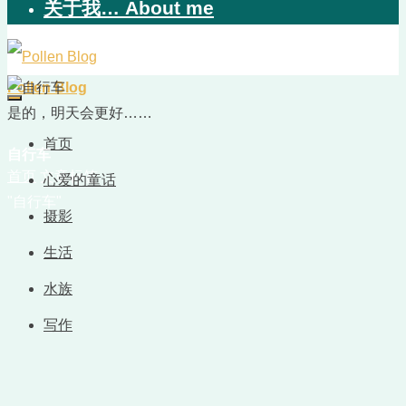
关于我… About me
Pollen Blog
是的，明天会更好……
首页
自行车
首页
文章标签
心爱的童话
"自行车"
摄影
生活
水族
写作