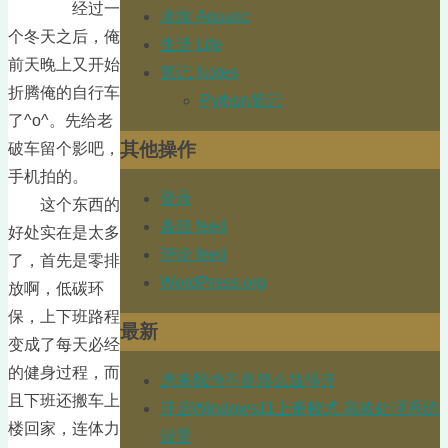
经过一
水族 Aquatic
个冬天之后，俺
生活 Life
前天晚上又开始
笔记 Notes
折腾俺的自行车
Python笔记
了^o^。先给老
其他操作
破车留个影吧，
手机拍的。
登录
这个东西的
条目 feed
好处实在是太多
评论 feed
了，首先是零排
WordPress.org
放啊，低碳环
保，上下班路程
最新
变成了每天必经
的健身过程，而
原来我也不是那么放得开
且下班还搬车上
开启Windows11上帝模式 高效处理系统
楼回家，连体力
设置