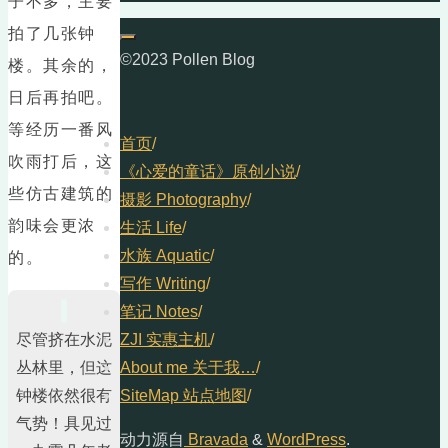
子不多，主要
拍了几张钟
©2023 Pollen Blog
楼。其余的，
日后再拍吧。
等经历一番风
首页
/
吹雨打后，这
《心爱的童话》原创小说
/
些仿古建筑的
摄影 Photography
/
韵味会更浓
生活 Life
/
水族 Aquatic
/
的。
写作 Writing
/
笔记 Notes
/
尽管挤在水泥
ZJI 实惠主机
/
丛林里，但这
About me 关于我…
/
钟楼依然很有
SiteMap 站点地图
/
气势！具见过
动力源自
Bravada
&
WordPress
.