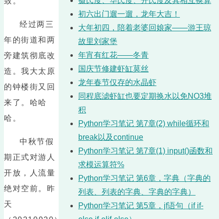
摄氏度、华氏度、开氏度及其相互换算
致。
初六出门遛一遛，龙年大吉！
经过两三
大年初四，陪着老婆回娘家——游王琼
年的街道和两
故里刘家堡
年宵有红花——冬青
旁建筑彻底改
国庆节修建虾缸莫丝
造。我大太原
龙年春节仅存的水晶虾
的钟楼街又回
同程底滤虾缸也要定期换水以免NO3堆
来了。哈哈
积
哈。
Python学习笔记 第7章(2) while循环和
break以及continue
中秋节假
Python学习笔记 第7章(1) input()函数和
期正式对游人
求模运算符%
开放，人流量
Python学习笔记 第6章，字典（字典的
绝对空前。昨
列表、列表的字典、字典的字典）
天
Python学习笔记 第5章，jf语句（if if-