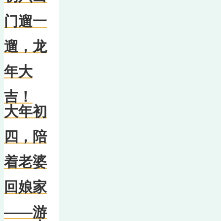
门遛一
遛，龙
年大
吉！
大年初
四，陪
着老婆
回娘家
——游