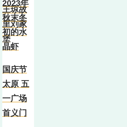
2023年
王琼故
秋末冬
里刘家
初的水
堡
晶虾
国庆节
太原 五
一广场
首义门