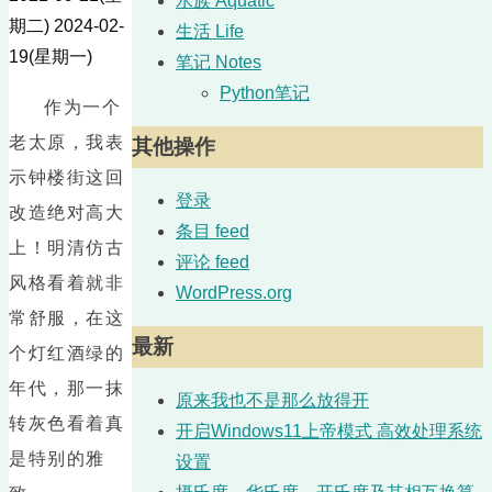
水族 Aquatic
期二)
2024-02-
生活 Life
19(星期一)
笔记 Notes
Python笔记
作为一个
老太原，我表
其他操作
示钟楼街这回
登录
改造绝对高大
条目 feed
上！明清仿古
评论 feed
风格看着就非
WordPress.org
常舒服，在这
最新
个灯红酒绿的
年代，那一抹
原来我也不是那么放得开
转灰色看着真
开启Windows11上帝模式 高效处理系统
是特别的雅
设置