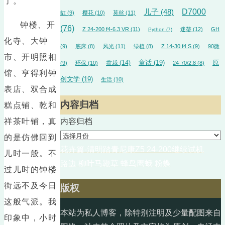
了。
D7000
儿子
(48)
缸
(9)
樱花
(10)
莫丝
(11)
钟楼、开
(76)
Z 24-200 f4-6.3 VR
(11)
迷螯
(12)
GH
Python
(7)
化寺、大钟
(9)
底床
(8)
风光
(11)
绿植
(8)
Z 14-30 f4 S
(9)
90微
市、开明照相
盆栽
(14)
童话
(19)
原
(9)
环保
(10)
24-70/2.8
(8)
馆、亨得利钟
创文学
(19)
生活
(10)
表店、双合成
内容归档
糕点铺、乾和
祥茶叶铺，真
内容归档
的是仿佛回到
花卉篇-清明踏青尼康Z5 24-200继续试机
儿时一般。不
路边 柳叶马鞭草 蜂鸟鹰蛾 粉蝶
过儿时的钟楼
街远不及今日
版权
这般气派。我
本站为私人博客，除特别注明及少量配图来自
印象中，小时