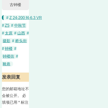
古钟楼
#
Z 24-200 f4-6.3 VR
#
Z5
#
中秋节
#
太原
#
山西
#
摄影
#
桥头街
#
钟楼
#
钟楼街
#
靴巷
发表回复
您的邮箱地址不
会被公开。
必
填项已用
*
标注