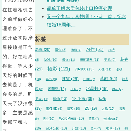
else if-elif-else）
（20210920）
简单了解木质包装出口检疫处理
在扛着相机去
又一个九年，真快啊！小诗二首，纪念
之前就做好心
结婚18周年。
理准备了，不
过开放初期摩
标签
肩接踵是正常
习作
(51)
老婆
(20)
涡虫
(8)
水培
抱卵
(7)
的。好在咱离
花卉
(8)
NO3
(10)
极火
(11)
珊瑚莫丝
(11)
美凤
(9)
得近，等人少
摄影
(121)
(29)
70-300
(13)
人像
(11)
低碳
天好的时候再
草缸
(64)
虾缸
(29)
(10)
春节
(9)
幼儿
S100
(7)
去就是了，机
水晶虾
(46)
苏菲亚
(13)
园
(8)
CO2
(7)
桃花
(7)
会多的是。昨
18-105
(39)
植物
(13)
写作
尼康
(11)
天去了没拍很
(19)
Z5
(19)
50/1.8D
(9)
博客
(10)
太原
(10)
搬家
多，主要是感
WordPress
(16)
PH
(10)
windows7
(6)
荷花
(7)
受那气氛去
迎泽公园
(13)
开缸
(13)
水草
(17)
(10)
翻
黄米
(7)