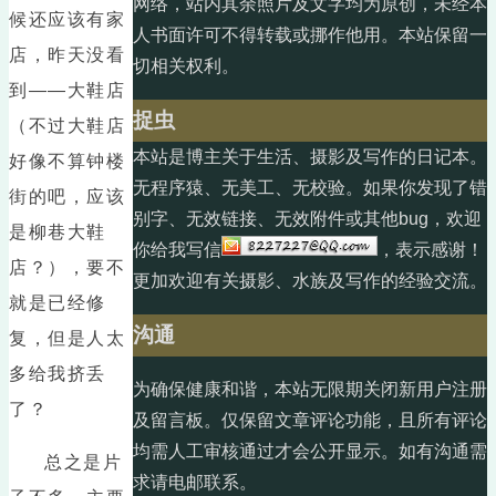
网络，站内其余照片及文字均为原创，未经本
候还应该有家
人书面许可不得转载或挪作他用。本站保留一
店，昨天没看
切相关权利。
到——大鞋店
捉虫
（不过大鞋店
本站是博主关于生活、摄影及写作的日记本。
好像不算钟楼
无程序猿、无美工、无校验。如果你发现了错
街的吧，应该
别字、无效链接、无效附件或其他bug，欢迎
是柳巷大鞋
你给我写信
，表示感谢！
店？），要不
更加欢迎有关摄影、水族及写作的经验交流。
就是已经修
沟通
复，但是人太
多给我挤丢
为确保健康和谐，本站无限期关闭新用户注册
了？
及留言板。仅保留文章评论功能，且所有评论
均需人工审核通过才会公开显示。如有沟通需
总之是片
求请电邮联系。