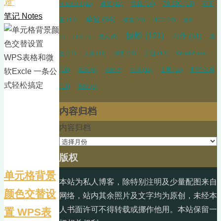
难"
盆栽
(14)
70-300
(13)
苏菲
f4-6.3 VR
(11)
迷螯
(12)
笔记 Notes
草缸
(64)
亚
(13)
樱花
(10)
NO3
(10)
黄米
摄影
(121)
习作
(51)
美凤
(9)
莫
(7)
CO2
(7)
开缸
(13)
WordPress
丝
(11)
人像
(11)
博客
(10)
(16)
迎泽公园
底床
(8)
生活
(10)
太原
(10)
抱卵
(7)
(13)
翻缸
(9)
内容归档
内容归档
版权
单元格背景
本站为私人博客，除特别注明及少量配图来自
颜色交替设
网络，站内其余照片及文字均为原创，未经本
人书面许可不得转载或挪作他用。本站保留一
置 WPS表