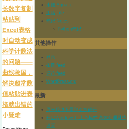
水族 Aquatic
长数字复制
生活 Life
粘贴到
笔记 Notes
Python笔记
Excel表格
时自动变成
其他操作
科学计数法
登录
的问题——
条目 feed
曲线救国，
评论 feed
WordPress.org
解决超常数
值粘贴进表
最新
格就出错的
原来我也不是那么放得开
小疑难
开启Windows11上帝模式 高效处理系统
设置