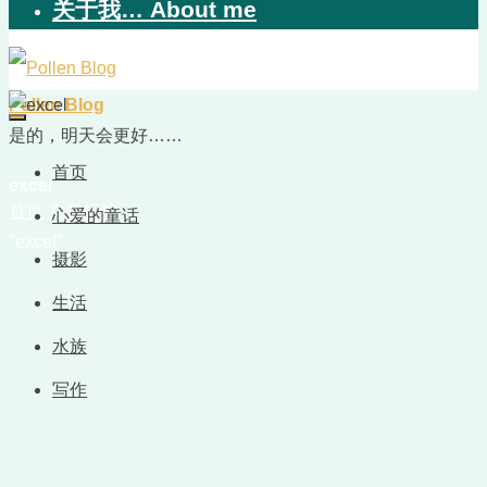
关于我… About me
Pollen Blog
是的，明天会更好……
首页
excel
首页
文章标签
心爱的童话
"excel"
摄影
生活
水族
写作