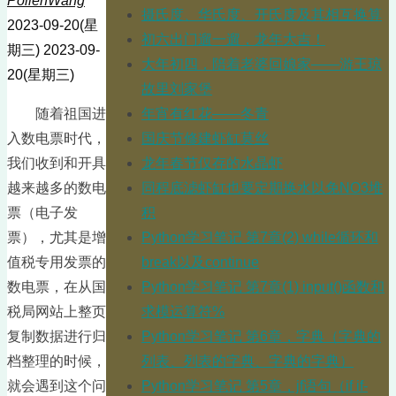
PollenWang
摄氏度、华氏度、开氏度及其相互换算
2023-09-20(星
初六出门遛一遛，龙年大吉！
期三)
2023-09-
大年初四，陪着老婆回娘家——游王琼
20(星期三)
故里刘家堡
年宵有红花——冬青
随着祖国进
国庆节修建虾缸莫丝
入数电票时代，
龙年春节仅存的水晶虾
我们收到和开具
同程底滤虾缸也要定期换水以免NO3堆
越来越多的数电
积
票（电子发
Python学习笔记 第7章(2) while循环和
票），尤其是增
break以及continue
值税专用发票的
Python学习笔记 第7章(1) input()函数和
数电票，在从国
求模运算符%
税局网站上整页
Python学习笔记 第6章，字典（字典的
复制数据进行归
列表、列表的字典、字典的字典）
档整理的时候，
Python学习笔记 第5章，jf语句（if if-
就会遇到这个问