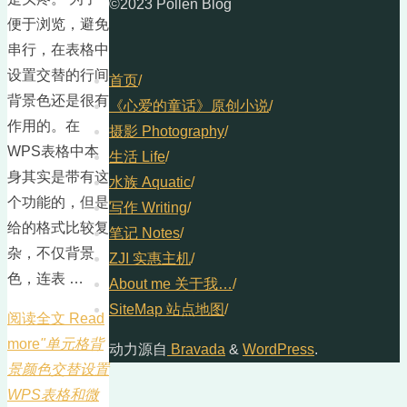
©2023 Pollen Blog
便于浏览，避免
串行，在表格中
设置交替的行间
首页
/
背景色还是很有
《心爱的童话》原创小说
/
作用的。在
摄影 Photography
/
WPS表格中本
生活 Life
/
身其实是带有这
水族 Aquatic
/
个功能的，但是
写作 Writing
/
给的格式比较复
笔记 Notes
/
杂，不仅背景
ZJI 实惠主机
/
色，连表 …
About me 关于我…
/
SiteMap 站点地图
/
阅读全文 Read
more
"单元格背
动力源自
Bravada
&
WordPress
.
景颜色交替设置
WPS表格和微