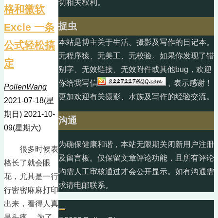
切相关权利。
格和微软
捉虫
Excle 一条
本站是博主关于生活、摄影及写作的日记本。
公式轻松搞
无程序猿、无美工、无校验。如果你发现了错
定
别字、无效链接、无效附件或其他bug，欢迎
你给我写信
，表示感谢！
PollenWang
更加欢迎有关摄影、水族及写作的经验交流。
2021-07-18(星
期日)
2021-10-
沟通
09(星期六)
为确保健康和谐，本站无限期关闭新用户注册
很多时候表
及留言板。仅保留文章评论功能，且所有评论
格长了就会眼
均需人工审核通过才会公开显示。如有沟通需
花，尤其是一行
求请电邮联系。
行密密麻麻打印
出来，看得人真
是头疼。 为了