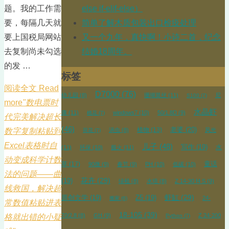
else if-elif-else）
题。我的工作需
简单了解木质包装出口检疫处理
要，每隔几天就
又一个九年，真快啊！小诗二首，纪念
要上国税局网站
结婚18周年。
去复制尚未勾选
的发 …
标签
阅读全文 Read
D7000
(76)
幼儿园
(8)
珊瑚莫丝
(11)
尼
S100
(7)
more
"数电票时
水晶虾
康
(11)
windows7
(10)
50/1.8D
(9)
桃花
(7)
代完美解决超长
(46)
植物
(13)
老婆
(20)
涡虫
(8)
风光
数字复制粘贴到
荷花
(7)
Excel表格时自
儿子
(48)
写作
(19)
水
(11)
环保
(10)
极火
(11)
动变成科学计数
草
(17)
童话
90微
(9)
春节
(9)
PH
(10)
低碳
(10)
法的问题——曲
花卉
(29)
(19)
绿植
(8)
水培
(8)
Z 14-30 f4 S
(9)
线救国，解决超
虾缸
(29)
原创文学
(19)
Z5
(19)
24-
搬家
(6)
常数值粘贴进表
18-105
(39)
70/2.8
(8)
GH
(9)
Z 24-200
Python
(7)
格就出错的小疑