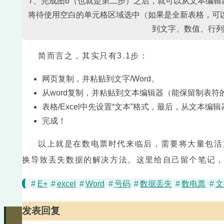
7、完成图6（也就是第二步）之后，就可以从文本编辑器
将待使用空白的单元格区域选中（如果是全新表格，可以
到文字、数值、行列
简而言之，其实只有3.1步：
网页复制，并粘贴到文字/Word。
从word复制，并粘贴到文本编辑器（能保留制表符
表格/Excel中先设置“文本”格式，最后，从文本编
完成！
以上就是在数电票时代来临后，需要将大量包活
换导致丢失数据的解决方法。这里给自己留个笔记，也
#
E+
#
excel
#
Word
#
号码
#
数据丢失
#
数电票
#
文
发表回复