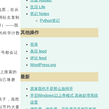
水族 Aquatic
生活 Life
电票，在从
笔记 Notes
网站去复制
Python笔记
l）——我
其他操作
样的科学计数
登录
条目 feed
票号都会让
评论 feed
WordPress.org
网上搜索的
最新
自己琢磨
原来我也不是那么放得开
开启Windows11上帝模式 高效处理系统
法子，虽然
设置
以节约大量