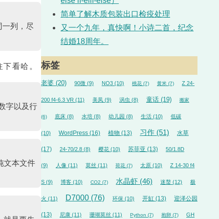
else if-elif-else）
简单了解木质包装出口检疫处理
同一列，尽
又一个九年，真快啊！小诗二首，纪念
结婚18周年。
标签
往下看哈。
老婆
(20)
90微
(9)
NO3
(10)
Z 24-
桃花
(7)
黄米
(7)
童话
(19)
200 f4-6.3 VR
(11)
美凤
(9)
涡虫
(8)
搬家
、数字以及行
底床
(8)
水培
(8)
幼儿园
(8)
生活
(10)
低碳
(6)
习作
(51)
WordPress
(16)
植物
(13)
水草
(10)
(17)
苏菲亚
(13)
24-70/2.8
(8)
樱花
(10)
50/1.8D
纯文本文件
(9)
人像
(11)
莫丝
(11)
太原
(10)
Z 14-30 f4
荷花
(7)
水晶虾
(46)
S
(9)
博客
(10)
迷螯
(12)
极
CO2
(7)
D7000
(76)
开缸
(13)
迎泽公园
火
(11)
环保
(10)
(13)
尼康
(11)
珊瑚莫丝
(11)
GH
Python
(7)
抱卵
(7)