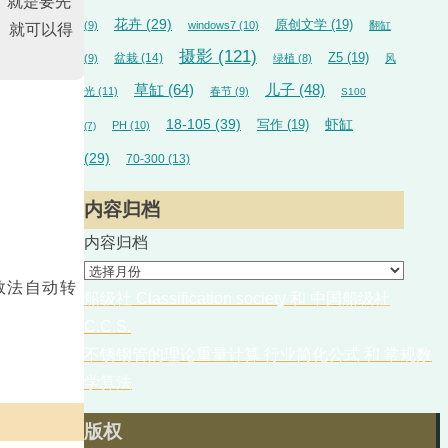
，就是要先
花卉
(29)
原创文学
(19)
(9)
windows7
(10)
翻缸
。就可以得
摄影
(121)
盆栽
(14)
Z5
(19)
(9)
绿植
(8)
风
草缸
(64)
儿子
(48)
光
(11)
春节
(9)
S100
18-105
(39)
虾缸
写作
(19)
PH
(10)
(7)
(29)
70-300
(13)
内容归档
内容归档
数法自动转
船级社 Classification society 和 中国船级社
C.C.S.
不锈钢管的理论重量计算 行业简化公式 和 常规数
学算法
版权