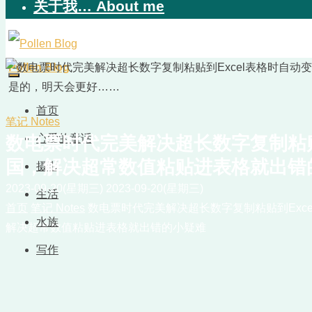
关于我… About me
Pollen Blog
是的，明天会更好……
首页
笔记 Notes
心爱的童话
数电票时代完美解决超长数字复制粘贴
国，解决超常数值粘贴进表格就出错
摄影
2023-09-20(星期三)
2023-09-20(星期三)
生活
首页
笔记 Notes
数电票时代完美解决超长数字复制粘贴到Exc
水族
解决超常数值粘贴进表格就出错的小疑难
写作