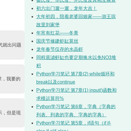
摄氏度、华氏度、开氏度及其相互换算
初六出门遛一遛，龙年大吉！
大年初四，陪着老婆回娘家——游王琼
故里刘家堡
年宵有红花——冬青
国庆节修建虾缸莫丝
代就出问题
龙年春节仅存的水晶虾
同程底滤虾缸也要定期换水以免NO3堆
积
Python学习笔记 第7章(2) while循环和
求，我要的
break以及continue
Python学习笔记 第7章(1) input()函数和
求模运算符%
Python学习笔记 第6章，字典（字典的
示，但是现
列表、列表的字典、字典的字典）
Python学习笔记 第5章，jf语句（if if-