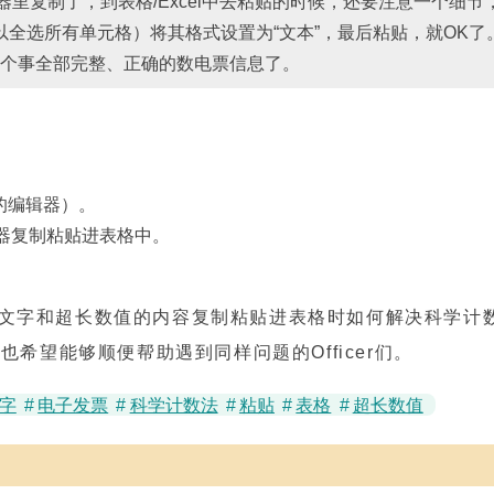
里复制了，到表格/Excel中去粘贴的时候，还要注意一个细节
全选所有单元格）将其格式设置为“文本”，最后粘贴，就OK了
个事全部完整、正确的数电票信息了。
的编辑器）。
辑器复制粘贴进表格中。
文字和超长数值的内容复制粘贴进表格时如何解决科学计
希望能够顺便帮助遇到同样问题的Officer们。
字
#
电子发票
#
科学计数法
#
粘贴
#
表格
#
超长数值